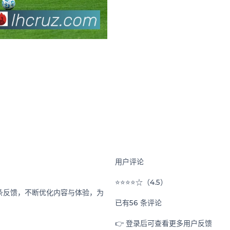
用户评论
⭐⭐⭐⭐☆（4.5）
条反馈，不断优化内容与体验，为
已有56 条评论
👉 登录后可查看更多用户反馈