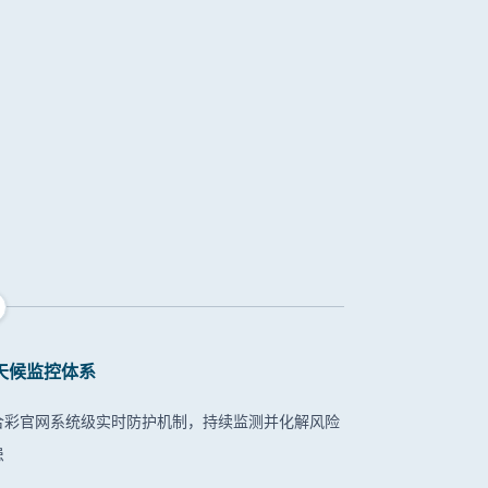
天候监控体系
合彩官网系统级实时防护机制，持续监测并化解风险
患