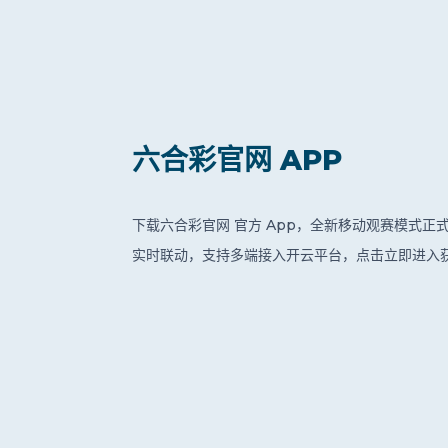
六合彩官网 APP
下载六合彩官网 官方 App，全新移动观赛模式
实时联动，支持多端接入开云平台，点击立即进入