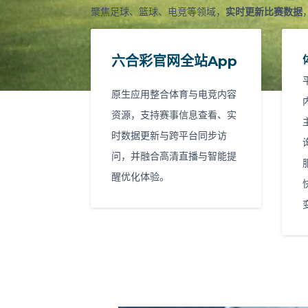
聚焦足球、篮球、电竞等领域，
实时更新比赛数据
六合彩官网全站App
原生应用整合体育与电竞内容
资源，支持赛事信息查看、实
时数据更新与跨平台同步访
问，并融合高清直播与智能提
醒优化体验。