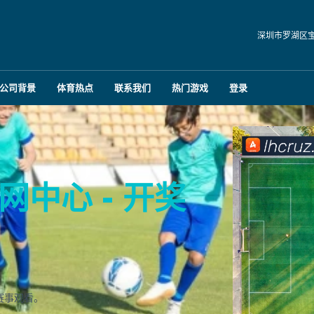
深圳市罗湖区宝
公司背景
体育热点
联系我们
热门游戏
登录
网中心 - 开奖
赛事观看。