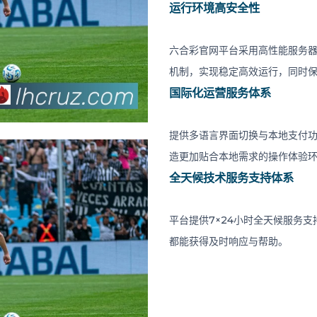
运行环境高安全性
六合彩官网平台采用高性能服务
机制，实现稳定高效运行，同时
国际化运营服务体系
提供多语言界面切换与本地支付
造更加贴合本地需求的操作体验
全天候技术服务支持体系
平台提供7×24小时全天候服务
都能获得及时响应与帮助。