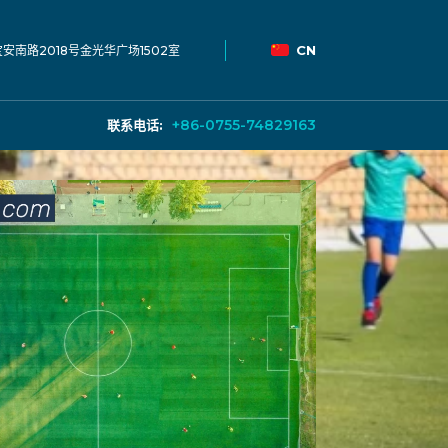
CN
安南路2018号金光华广场1502室
+86-0755-74829163
联系电话: