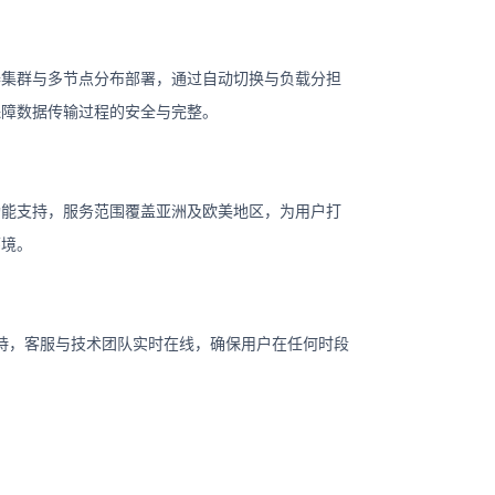
器集群与多节点分布部署，通过自动切换与负载分担
保障数据传输过程的安全与完整。
功能支持，服务范围覆盖亚洲及欧美地区，为用户打
环境。
支持，客服与技术团队实时在线，确保用户在任何时段