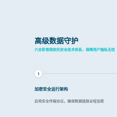
高级数据守护
六合彩官网依托安全技术体系，保障用户隐私无忧
1
加密安全运行架构
启用安全传输协议，确保数据链路全程加密